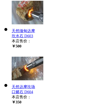
天然缅甸达摩
坎水石 D603
本店售价：
￥500
天然达摩坎场
口赌石 D604
本店售价：
￥350