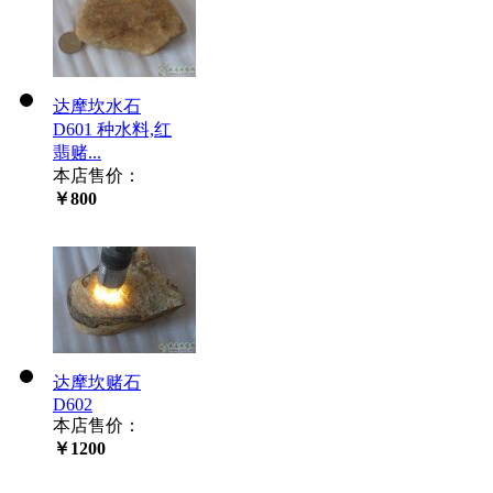
达摩坎水石
D601 种水料,红
翡赌...
本店售价：
￥800
达摩坎赌石
D602
本店售价：
￥1200