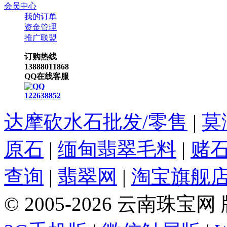
会员中心
我的订单
资金管理
推广联盟
订购热线
13888011868
QQ在线客服
122638852
达摩砍水石批发/零售
|
莫
原石
|
缅甸翡翠毛料
|
赌
查询
|
翡翠网
|
淘宝旗舰
© 2005-2026 云南珠