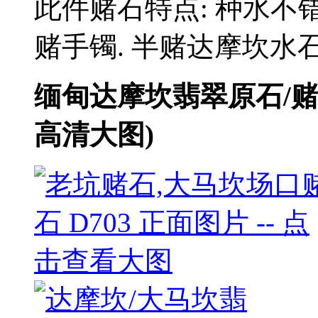
此件赌石特点: 种水不错
赌手镯. 半赌达摩坎水
缅甸达摩坎翡翠原石/
高清大图)