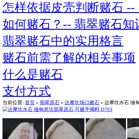
怎样依据皮壳判断赌石 -- 赌
如何赌石？-- 翡翠赌石知
翡翠赌石中的实用格言
赌石前需了解的相关事项
什么是赌石
支付方式
当前位置:
首页
翡翠原石
达摩坎场口赌石
达摩坎水石 缅甸
>
>
>