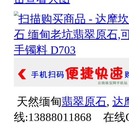
天然缅甸
翡翠原石
,
达
线:13888011868 在线Q