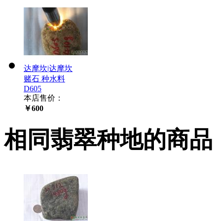
达摩坎|达摩坎
赌石 种水料
D605
本店售价：
￥600
相同翡翠种地的商品