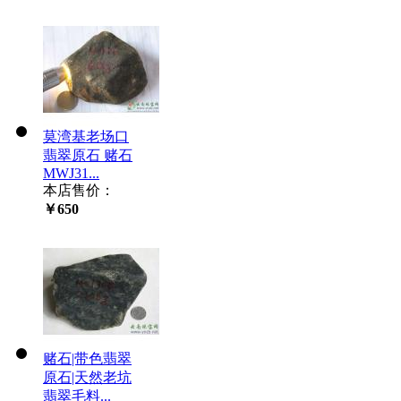
莫湾基老场口
翡翠原石 赌石
MWJ31...
本店售价：
￥650
赌石|带色翡翠
原石|天然老坑
翡翠毛料...