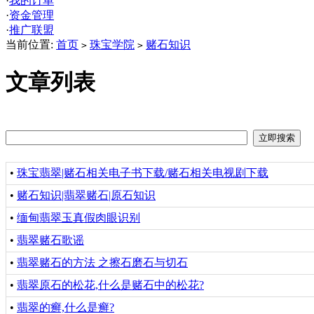
·
我的订单
·
资金管理
·
推广联盟
当前位置:
首页
珠宝学院
赌石知识
>
>
文章列表
•
珠宝翡翠|赌石相关电子书下载/赌石相关电视剧下载
•
赌石知识|翡翠赌石|原石知识
•
缅甸翡翠玉真假肉眼识别
•
翡翠赌石歌谣
•
翡翠赌石的方法 之擦石磨石与切石
•
翡翠原石的松花,什么是赌石中的松花?
•
翡翠的癣,什么是癣?