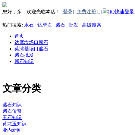
您好，亲，欢迎光临本店！
[登录]
[免费注册]
[
QQ快速登录
热门搜索:
水石
达摩坎
赌石
批发
高级搜索
首页
达摩坎场口赌石
莫湾基场口赌石
赌石批发
赌石知识
文章分类
赌石知识
赌石传奇
玉石知识
黄龙玉知识
业内新闻