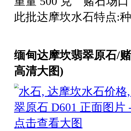
重量 500 克 赌石
此批达摩坎水石特点:种
缅甸达摩坎翡翠原石/
高清大图)