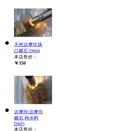
天然达摩坎场
口赌石 D604
本店售价：
￥350
达摩坎|达摩坎
赌石 种水料
D605
本店售价：