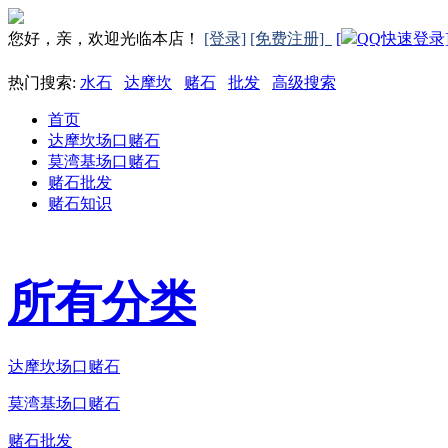
您好，亲，欢迎光临本店！
[登录]
[免费注册]
[
QQ快速登录
热门搜索:
水石
达摩坎
赌石
批发
高级搜索
首页
达摩坎场口赌石
莫湾基场口赌石
赌石批发
赌石知识
所有分类
达摩坎场口赌石
莫湾基场口赌石
赌石批发