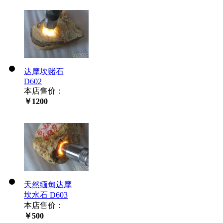
达摩坎赌石
D602
本店售价：
￥1200
天然缅甸达摩
坎水石 D603
本店售价：
￥500