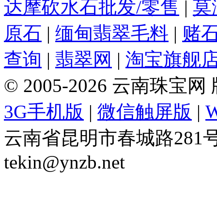
达摩砍水石批发/零售
|
莫
原石
|
缅甸翡翠毛料
|
赌
查询
|
翡翠网
|
淘宝旗舰
© 2005-2026 云南珠
3G手机版
|
微信触屏版
|
云南省昆明市春城路281号 Tel: 
tekin@ynzb.net