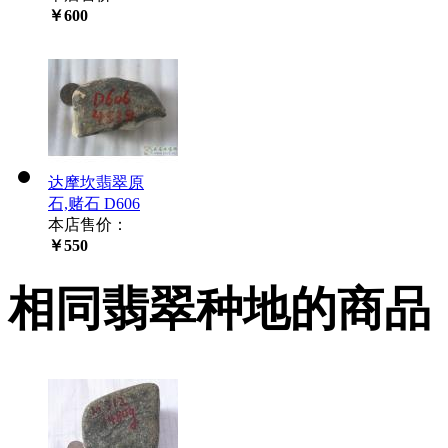
￥600
达摩坎翡翠原
石,赌石 D606
本店售价：
￥550
相同翡翠种地的商品