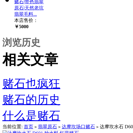
赌石|带色翡翠
原石|天然老坑
翡翠毛料...
本店售价：
￥5000
浏览历史
相关文章
赌石也疯狂
赌石的历史
什么是赌石
当前位置:
首页
翡翠原石
达摩坎场口赌石
达摩坎水石 D60
>
>
>