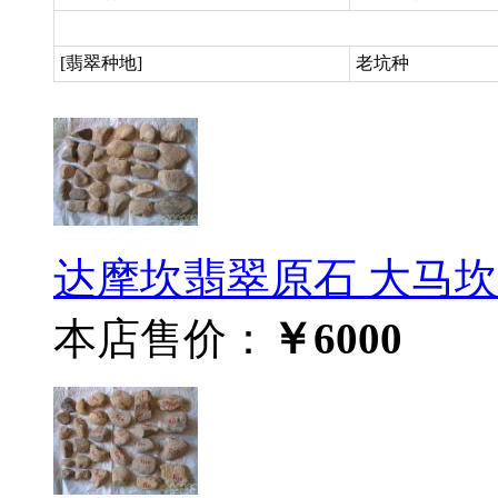
[翡翠种地]
老坑种
达摩坎翡翠原石 大马坎水
本店售价：
￥6000