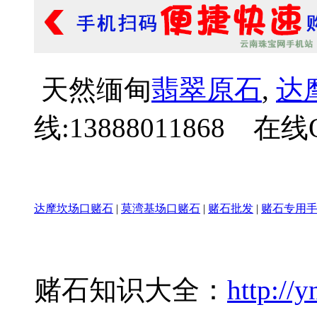
天然缅甸
翡翠原石
,
达
线:13888011868 在线Q
达摩坎场口赌石
|
莫湾基场口赌石
|
赌石批发
|
赌石专用
赌石知识大全：
http://y