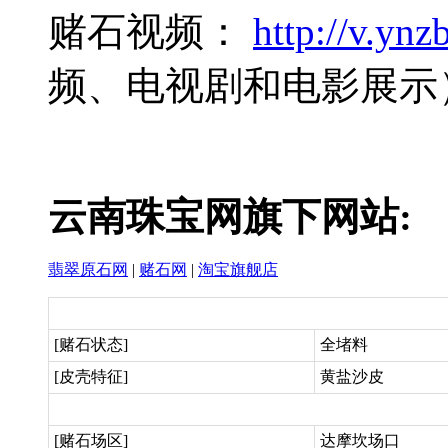
赌石视频：
http://v.ynzb
频、电视剧和电影展示
云南珠宝网旗下网站:
翡翠原石网
|
赌石网
|
淘宝旗舰店
[赌石状态]
全堵料
[皮壳特征]
黄盐沙皮
[赌石场区]
达摩坎场口