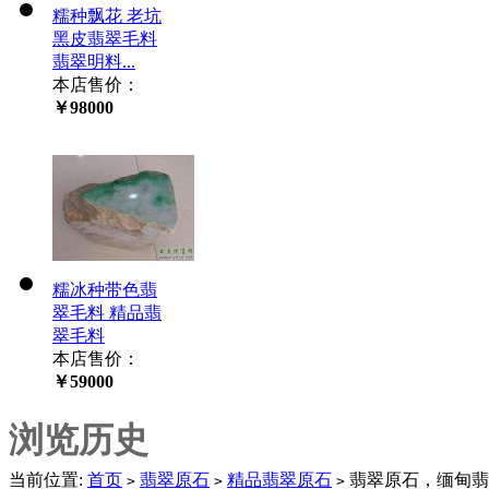
糯种飘花 老坑
黑皮翡翠毛料
翡翠明料...
本店售价：
￥98000
糯冰种带色翡
翠毛料 精品翡
翠毛料
本店售价：
￥59000
浏览历史
当前位置:
首页
翡翠原石
精品翡翠原石
翡翠原石，缅甸翡
>
>
>