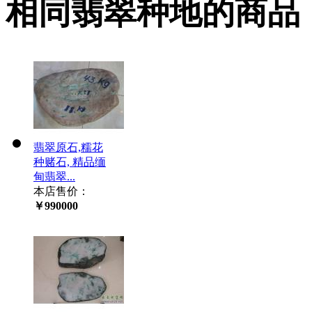
相同翡翠种地的商品
翡翠原石,糯花
种赌石, 精品缅
甸翡翠...
本店售价：
￥990000