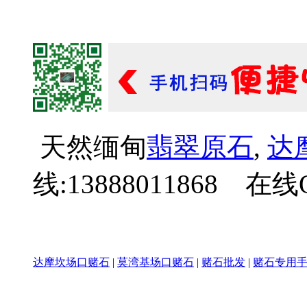
天然缅甸
翡翠原石
,
达
线:13888011868 在线Q
达摩坎场口赌石
|
莫湾基场口赌石
|
赌石批发
|
赌石专用