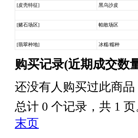
[皮壳特征]
黑乌沙皮
[赌石场区]
帕敢场区
[翡翠种地]
冰糯/糯种
购买记录
(近期成交数
还没有人购买过此商品
总计 0 个记录，共 1 
末页