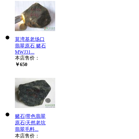
莫湾基老场口
翡翠原石 赌石
MWJ31...
本店售价：
￥650
赌石|带色翡翠
原石|天然老坑
翡翠毛料...
本店售价：