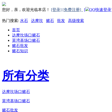
您好，亲，欢迎光临本店！
[登录]
[免费注册]
[
QQ快速登录
热门搜索:
水石
达摩坎
赌石
批发
高级搜索
首页
达摩坎场口赌石
莫湾基场口赌石
赌石批发
赌石知识
所有分类
达摩坎场口赌石
莫湾基场口赌石
赌石批发