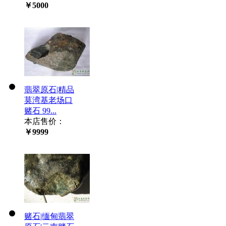
￥5000
翡翠原石|精品
莫湾基老场口
赌石 99...
本店售价：
￥9999
赌石|缅甸翡翠