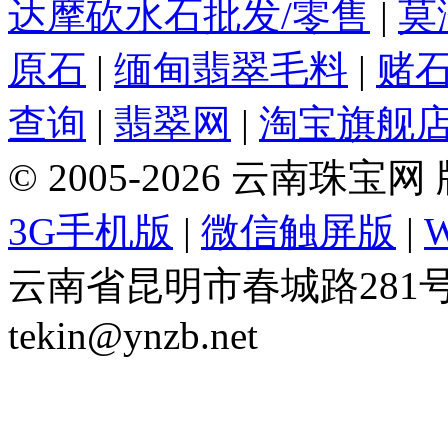
达摩砍水石批发/零售
|
莫
原石
|
缅甸翡翠毛料
|
赌
查询
|
翡翠网
|
淘宝旗舰
© 2005-2026 云南珠
3G手机版
|
微信触屏版
|
云南省昆明市春城路281号 Tel: 
tekin@ynzb.net