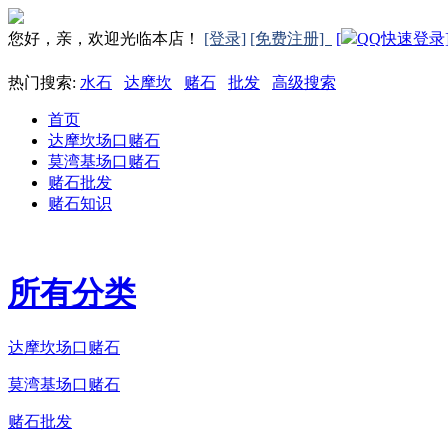
您好，亲，欢迎光临本店！
[登录]
[免费注册]
[
QQ快速登录
热门搜索:
水石
达摩坎
赌石
批发
高级搜索
首页
达摩坎场口赌石
莫湾基场口赌石
赌石批发
赌石知识
所有分类
达摩坎场口赌石
莫湾基场口赌石
赌石批发