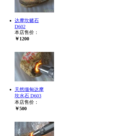
达摩坎赌石
D602
本店售价：
￥1200
天然缅甸达摩
坎水石 D603
本店售价：
￥500