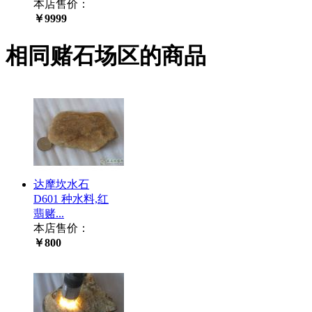
本店售价：
￥9999
相同赌石场区的商品
达摩坎水石
D601 种水料,红
翡赌...
本店售价：
￥800