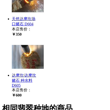
天然达摩坎场
口赌石 D604
本店售价：
￥350
达摩坎|达摩坎
赌石 种水料
D605
本店售价：
￥600
相同翡翠种地的商品