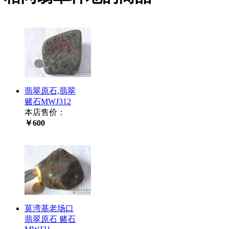
翡翠原石,翡翠
赌石MWJ312
本店售价：
￥600
莫湾基老场口
翡翠原石 赌石