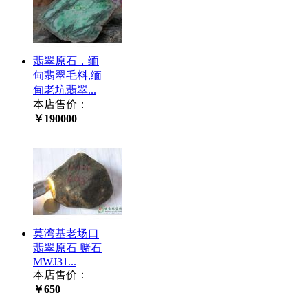
翡翠原石，缅
甸翡翠毛料,缅
甸老坑翡翠...
本店售价：
￥190000
莫湾基老场口
翡翠原石 赌石
MWJ31...
本店售价：
￥650