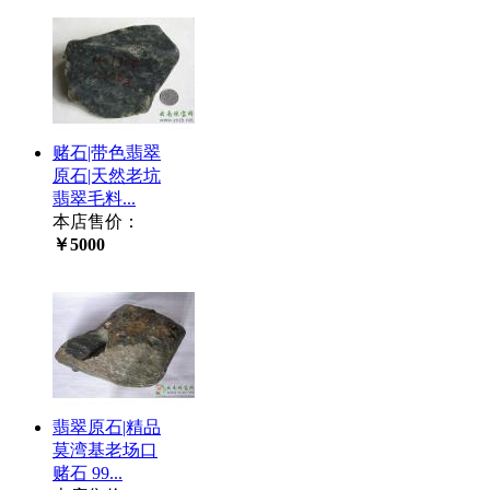
赌石|带色翡翠
原石|天然老坑
翡翠毛料...
本店售价：
￥5000
翡翠原石|精品
莫湾基老场口
赌石 99...