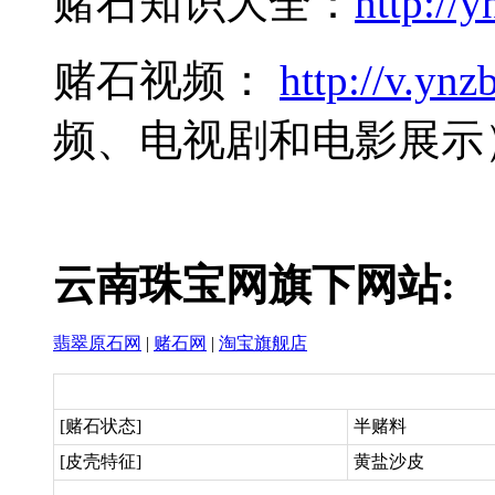
赌石知识大全：
http://y
赌石视频：
http://v.ynzb
频、电视剧和电影展示
云南珠宝网旗下网站:
翡翠原石网
|
赌石网
|
淘宝旗舰店
[赌石状态]
半赌料
[皮壳特征]
黄盐沙皮