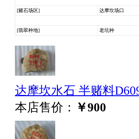
[赌石场区]
达摩坎场口
[翡翠种地]
老坑种
达摩坎水石 半赌料D60
本店售价：
￥900