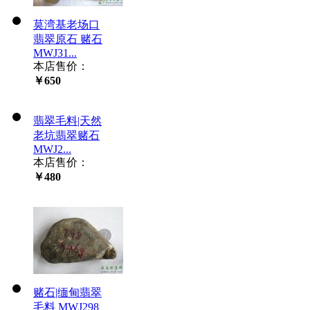
莫湾基老场口
翡翠原石 赌石
MWJ31...
本店售价：
￥650
翡翠毛料|天然
老坑翡翠赌石
MWJ2...
本店售价：
￥480
赌石|缅甸翡翠
毛料 MWJ298