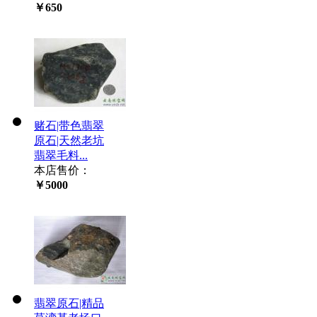
￥650
赌石|带色翡翠
原石|天然老坑
翡翠毛料...
本店售价：
￥5000
翡翠原石|精品