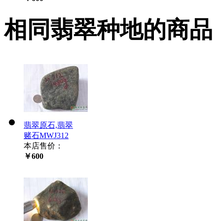
相同翡翠种地的商品
翡翠原石,翡翠
赌石MWJ312
本店售价：
￥600