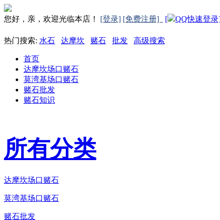
您好，亲，欢迎光临本店！
[登录]
[免费注册]
[
QQ快速登录
热门搜索:
水石
达摩坎
赌石
批发
高级搜索
首页
达摩坎场口赌石
莫湾基场口赌石
赌石批发
赌石知识
所有分类
达摩坎场口赌石
莫湾基场口赌石
赌石批发