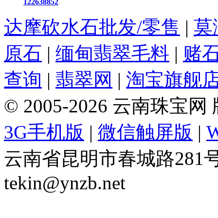
122638852
达摩砍水石批发/零售
|
莫
原石
|
缅甸翡翠毛料
|
赌
查询
|
翡翠网
|
淘宝旗舰
© 2005-2026 云南珠
3G手机版
|
微信触屏版
|
云南省昆明市春城路281号 Tel: 
tekin@ynzb.net