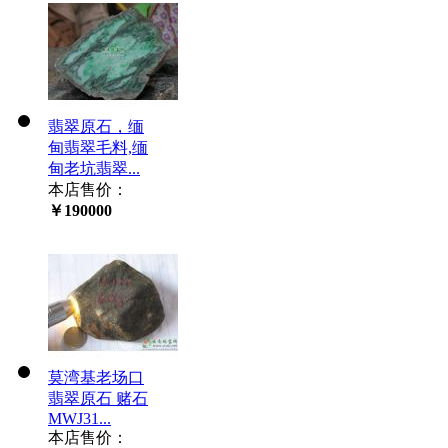
翡翠原石，缅
甸翡翠毛料,缅
甸老坑翡翠...
本店售价：
￥190000
莫湾基老场口
翡翠原石 赌石
MWJ31...
本店售价：