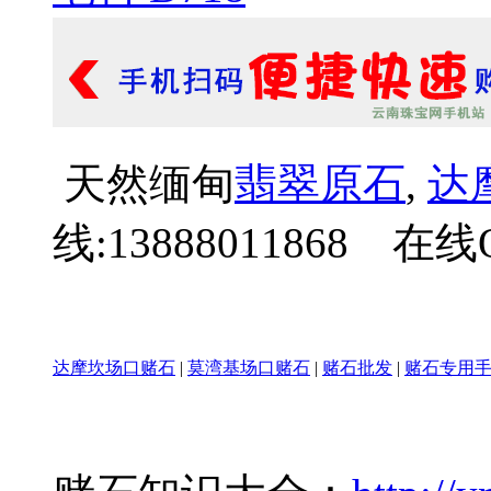
天然缅甸
翡翠原石
,
达
线:13888011868 在线Q
达摩坎场口赌石
|
莫湾基场口赌石
|
赌石批发
|
赌石专用