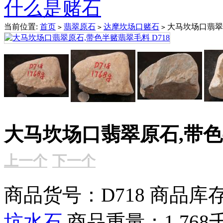
什么是赌石
当前位置:
首页
翡翠原石
达摩坎场口赌石
大马坎场口翡翠原
>
>
>
大马坎场口翡翠原石,带色半
上一个
下一个
商品货号：D718
商品库存
坑水石
商品重量：1.768