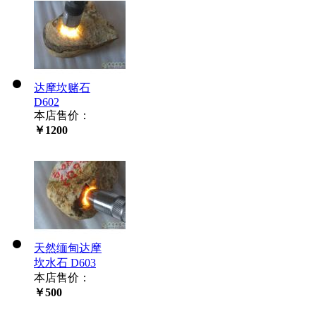
达摩坎赌石
D602
本店售价：
￥1200
天然缅甸达摩
坎水石 D603
本店售价：
￥500