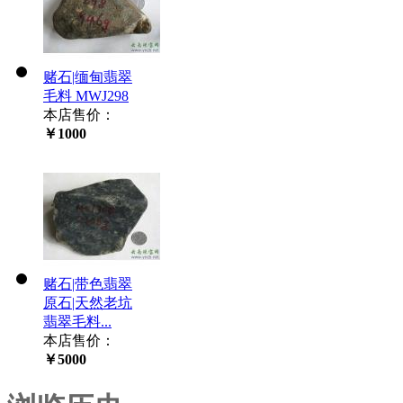
赌石|缅甸翡翠
毛料 MWJ298
本店售价：
￥1000
赌石|带色翡翠
原石|天然老坑
翡翠毛料...
本店售价：
￥5000