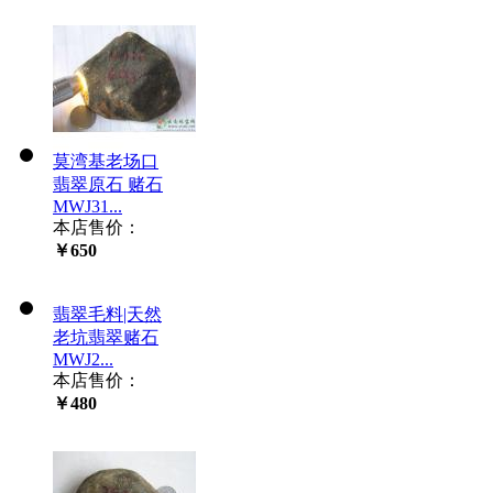
莫湾基老场口
翡翠原石 赌石
MWJ31...
本店售价：
￥650
翡翠毛料|天然
老坑翡翠赌石
MWJ2...
本店售价：
￥480