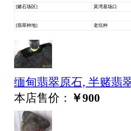
[赌石场区]
莫湾基场口
[翡翠种地]
老坑种
缅甸翡翠原石, 半赌翡翠毛
本店售价：
￥900