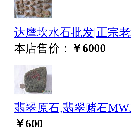
达摩坎水石批发|正宗老场
本店售价：
￥6000
翡翠原石,翡翠赌石MWJ
￥600