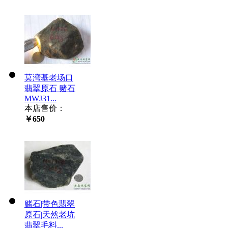
莫湾基老场口
翡翠原石 赌石
MWJ31...
本店售价：
￥650
赌石|带色翡翠
原石|天然老坑
翡翠毛料...