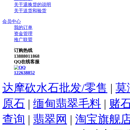
关于退换货的说明
关于送货和验货
会员中心
我的订单
资金管理
推广联盟
订购热线
13888011868
QQ在线客服
122638852
达摩砍水石批发/零售
|
莫
原石
|
缅甸翡翠毛料
|
赌
查询
|
翡翠网
|
淘宝旗舰