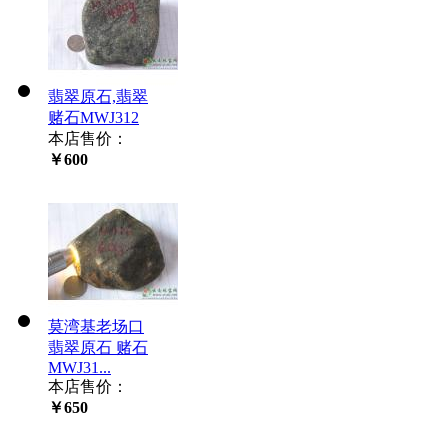
翡翠原石,翡翠
赌石MWJ312
本店售价：
￥600
莫湾基老场口
翡翠原石 赌石
MWJ31...
本店售价：
￥650