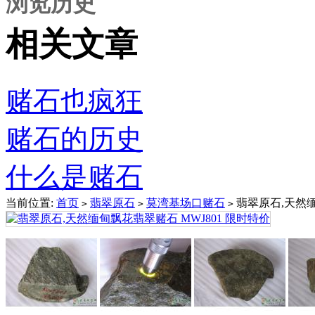
浏览历史
相关文章
赌石也疯狂
赌石的历史
什么是赌石
当前位置:
首页
翡翠原石
莫湾基场口赌石
翡翠原石,天然缅
>
>
>