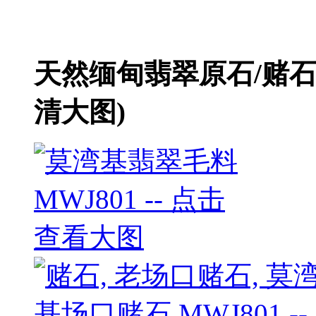
天然缅甸翡翠原石/赌
清大图)