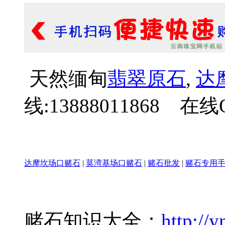
天然缅甸
翡翠原石
,
达
线:13888011868 在线Q
达摩坎场口赌石
|
莫湾基场口赌石
|
赌石批发
|
赌石专用
赌石知识大全：
http://y