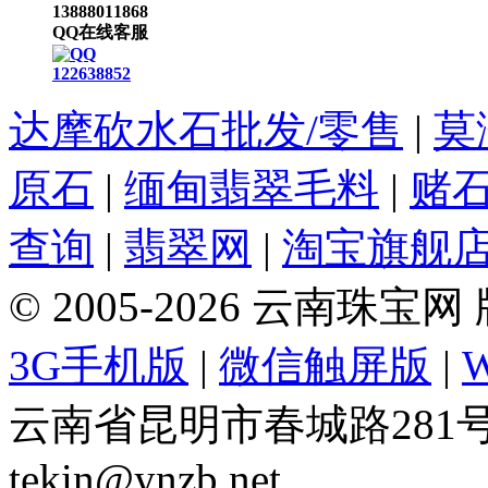
13888011868
QQ在线客服
122638852
达摩砍水石批发/零售
|
莫
原石
|
缅甸翡翠毛料
|
赌
查询
|
翡翠网
|
淘宝旗舰
© 2005-2026 云南珠
3G手机版
|
微信触屏版
|
云南省昆明市春城路281号 Tel: 
tekin@ynzb.net