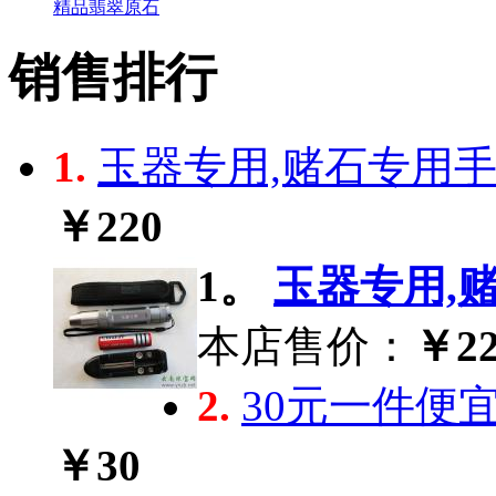
精品翡翠原石
销售排行
1.
玉器专用,赌石专用手电
￥220
1。
玉器专用,赌
本店售价：
￥22
2.
30元一件便
￥30